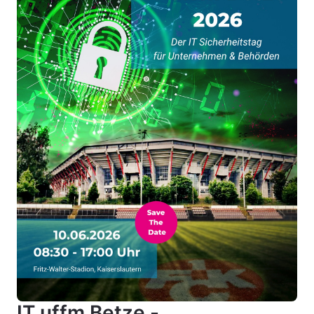
IT uffm Betze -