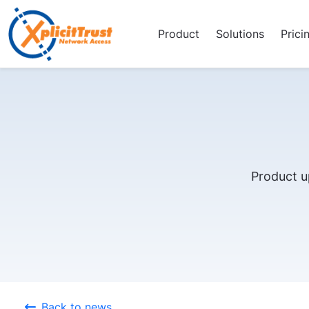
Product
Solutions
Prici
Product u
Back to news