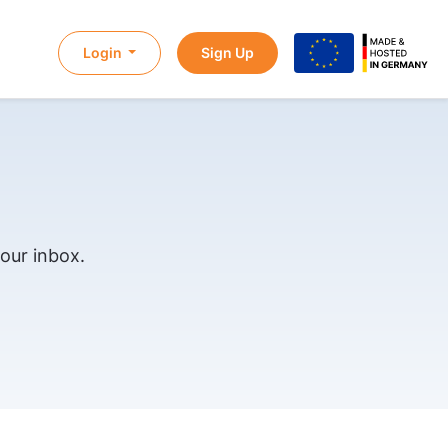
Login
Sign Up
our inbox.